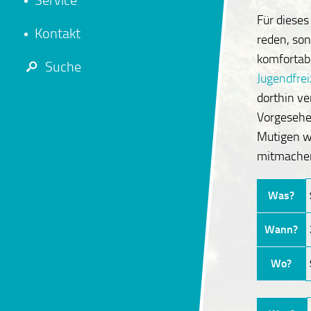
Service
Für dieses
Kontakt
reden, son
komfortabe
Suche
Jugendfrei
dorthin ve
Vorgesehen
Mutigen w
mitmachen 
Was?
Wann?
Wo?