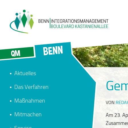
Aktuelles
Gem
Das Verfahren
Maßnahmen
VON
REDA
Mitmachen
Am 23. Apr
Zusammenku