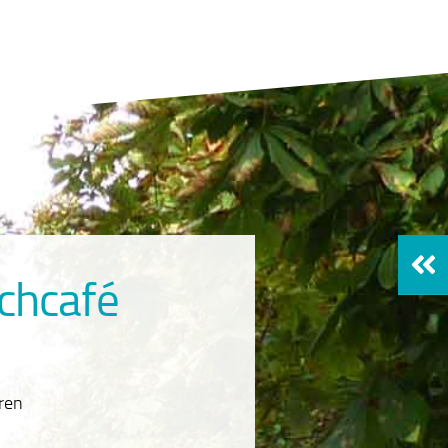
chcafé
eren