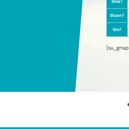
Was?
Wann?
Wo?
[su_gmap 