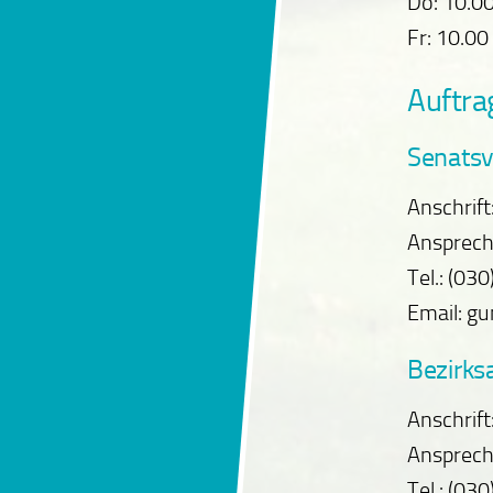
Do: 10.00
Fr: 10.00
Auftra
Senatsv
Anschrift
Ansprech
Tel.: (03
Email: gu
Bezirks
Anschrift
Ansprechp
Tel.: (03