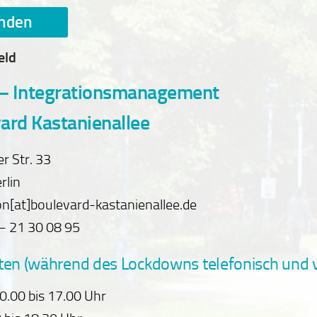
eld
– Integrationsmanagement
ard Kastanienallee
er Str. 33
rlin
on[at]boulevard-kastanienallee.de
 – 21 30 08 95
ten (während des Lockdowns telefonisch und v
0.00 bis 17.00 Uhr