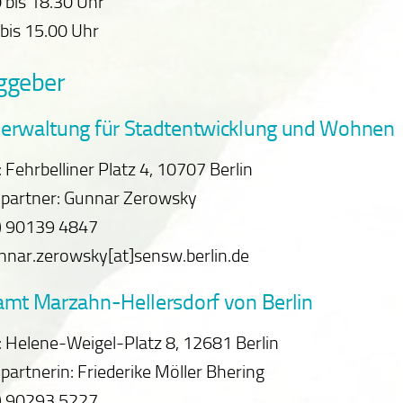
 bis 18.30 Uhr
 bis 15.00 Uhr
ggeber
erwaltung für Stadtentwicklung und Wohnen
: Fehrbelliner Platz 4, 10707 Berlin
partner: Gunnar Zerowsky
0) 90139 4847
nnar.zerowsky[at]sensw.berlin.de
amt Marzahn-Hellersdorf von Berlin
: Helene-Weigel-Platz 8, 12681 Berlin
artnerin: Friederike Möller Bhering
0) 90293 5227