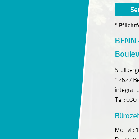
* Pflichtf
BENN 
Boulev
Stollberg
12627 Be
integrati
Tel.: 030
Bürozei
Mo-Mi: 1