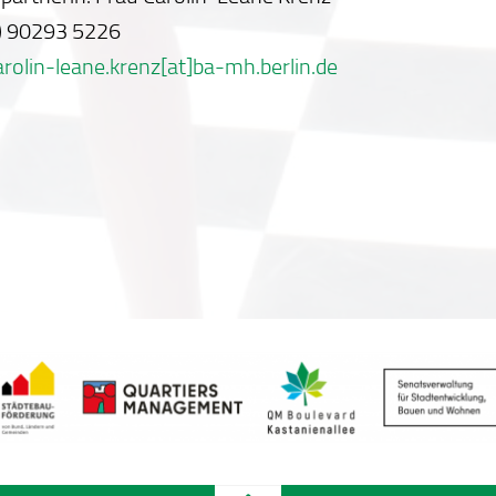
0) 90293 5226
arolin-leane.krenz[at]ba-mh.berlin.de