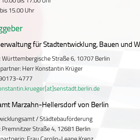
 10.00 bis 17.00 Uhr
 bis 15.00 Uhr
ggeber
erwaltung für Stadtentwicklung, Bauen und 
: Württembergische Straße 6, 10707 Berlin
partner: Herr Konstantin Krüger
0 90173-4777
onstantin.krueger[at]senstadt.berlin.de
amt Marzahn-Hellersdorf von Berlin
wicklungsamt / Städtebauförderung
: Premnitzer Straße 4, 12681 Berlin
partnerin: Frau Carolin-Leane Krenz