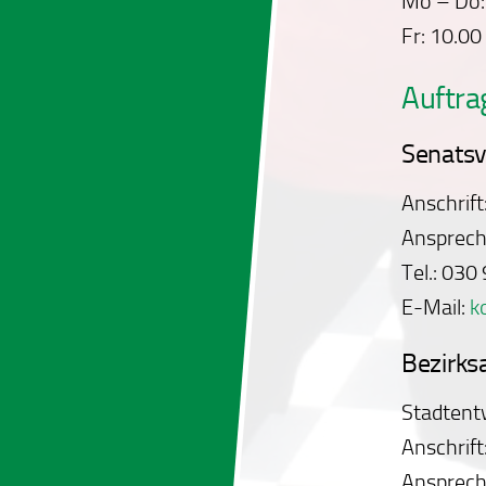
Mo – Do:
Fr: 10.00
Auftra
Senatsv
Anschrift
Ansprech
Tel.: 03
E-Mail:
k
Bezirks
Stadtent
Anschrift
Ansprech