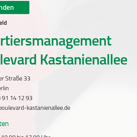
eld
rtiersmanagement
levard Kastanienallee
er Straße 33
rlin
0) 91 14 12 93
boulevard-kastanienallee.de
ten