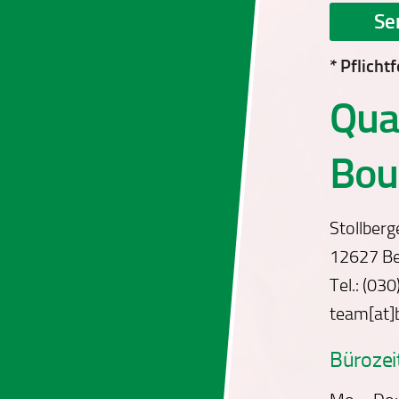
* Pflichtf
Qua
Bou
Stollberg
12627 Be
Tel.: (03
team[at]
Bürozei