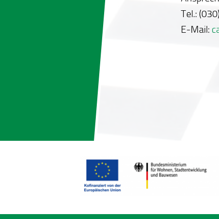
Tel.: (03
E-Mail:
c