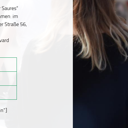
r Saures“
mmen: im
er Straße 56,
vard
in”]