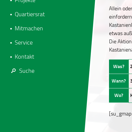
Projekte
Allein ode
Quartiersrat
einforder
KastanienN
Mitmachen
etwas auß
Die Aktio
Service
Kastaniena
Kontakt
Was?
Suche
Wann?
Wo?
[su_gmap 