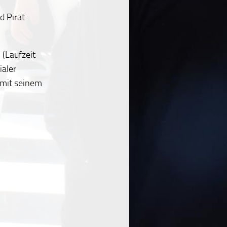
d Pirat
 (Laufzeit
aler
 mit seinem