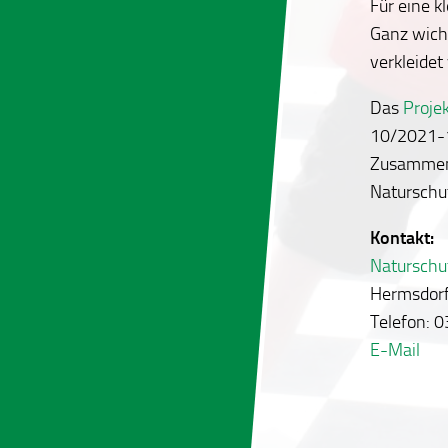
Für eine k
Ganz wicht
verkleide
Das
Proje
10/2021-1
Zusammenh
Naturschut
Kontakt:
Naturschu
Hermsdorf
Telefon: 
E-Mail