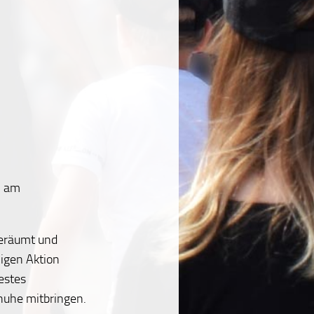
, am
geräumt und
ligen Aktion
estes
huhe mitbringen.