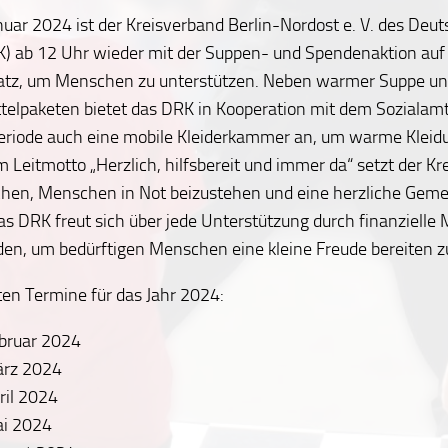
uar 2024 ist der Kreisverband Berlin-Nordost e. V. des Deu
K) ab 12 Uhr wieder mit der Suppen- und Spendenaktion au
atz, um Menschen zu unterstützen. Neben warmer Suppe u
elpaketen bietet das DRK in Kooperation mit dem Sozialamt 
eriode auch eine mobile Kleiderkammer an, um warme Kleidu
 Leitmotto „Herzlich, hilfsbereit und immer da“ setzt der Kr
ichen, Menschen in Not beizustehen und eine herzliche Geme
as DRK freut sich über jede Unterstützung durch finanzielle M
en, um bedürftigen Menschen eine kleine Freude bereiten z
en Termine für das Jahr 2024:
ebruar 2024
ärz 2024
ril 2024
ai 2024