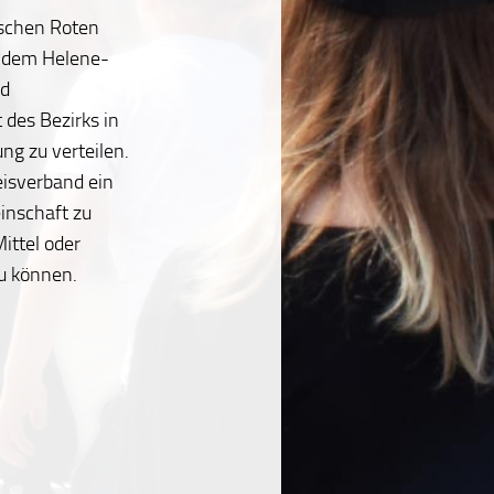
tschen Roten
f dem Helene-
nd
des Bezirks in
ng zu verteilen.
eisverband ein
inschaft zu
ittel oder
u können.