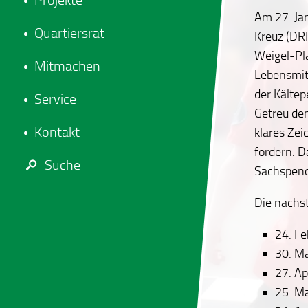
Projekte
Am 27. Jan
Quartiersrat
Kreuz (DR
Weigel-Pl
Mitmachen
Lebensmitt
der Kältep
Service
Getreu dem
Kontakt
klares Ze
fördern. D
Suche
Sachspend
Die nächst
24. F
30. M
27. Ap
25. M