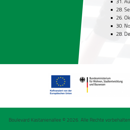
31. A
28. S
26. O
30. N
28. D
Boulevard Kastanienallee © 2026. Alle Rechte vorbehalten