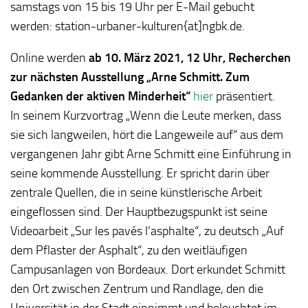
samstags von 15 bis 19 Uhr per E-Mail gebucht
werden: station-urbaner-kulturen{at]ngbk.de.
Online werden
ab 10. März 2021, 12 Uhr,
Recherchen
zur nächsten Ausstellung „Arne Schmitt. Zum
Gedanken der aktiven Minderheit“
hier
präsentiert.
In seinem Kurzvortrag „Wenn die Leute merken, dass
sie sich langweilen, hört die Langeweile auf“ aus dem
vergangenen Jahr gibt Arne Schmitt eine Einführung in
seine kommende Ausstellung. Er spricht darin über
zentrale Quellen, die in seine künstlerische Arbeit
eingeflossen sind. Der Hauptbezugspunkt ist seine
Videoarbeit „Sur les pavés l’asphalte“, zu deutsch „Auf
dem Pflaster der Asphalt“, zu den weitläufigen
Campusanlagen von Bordeaux. Dort erkundet Schmitt
den Ort zwischen Zentrum und Randlage, den die
Universität in der Stadt einnimmt und beleuchtet im