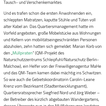
Tausch- und Verschenkemarktes.
Und es trafen schon die ersten Anwohnenden ein,
schleppten Matratzen, kaputte Stühle und Tüten voll
alter Kabel an. Das Quartiersmanagement hatte im
Vorfeld angeboten, große Möbelstücke aus Wohnungen
und Kellern von mobilitätseingeschränkten Personen
abzuholen, zehn hatten sich gemeldet. Marian Korb von
den „
Müllpiraten
“ (QM-Projekt des
Naturschutzzentrums Schleipfuhl/Naturschutz Berlin-
Malchow), ein Helfer von der Freiwilligenagentur MaHe
und das QM-Team kamen dabei mächtig ins Schwitzen.
So wie auch die Gebietskoordinatorin Carolin-Leane
Krenz vom Bezirksamt (Stadtentwicklungsamt),
Quartiersratssprecher Siegfried Nord und Jörg Weber –
der Betreiber des kürzlich abgebauten Wandergartens,
dessen Überreste nun in den Müllfahrzeugen landeten.