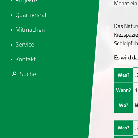
Projekte
Monat ein
Quartiersrat
Das Naturs
Mitmachen
Kiezspazie
Schleipfuh
Service
Es wird d
Kontakt
Suche
Was?
„
Wann?
1
Wo?
N
Was?
„