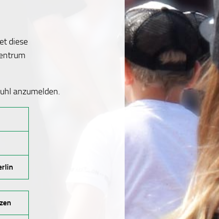
et diese
zentrum
fuhl anzumelden.
rlin
nzen