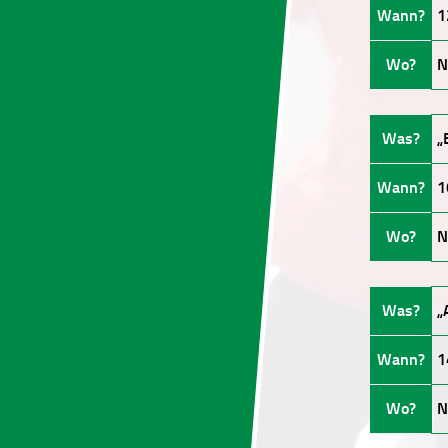
Wann?
1
Wo?
N
Was?
„
Wann?
1
Wo?
N
Was?
„
Wann?
1
Wo?
N