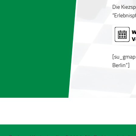
Die Kiezs
“Erlebnis
[su_gmap 
Berlin”]