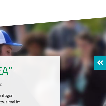
EA”
20
ünftigen
u zweimal im