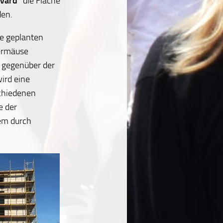
evard
” die Fläche
den.
e geplanten
dermäuse
 gegenüber der
ird eine
schiedenen
e der
em durch