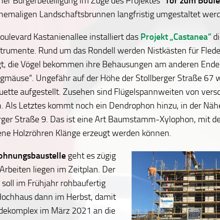
iner Bürgerbeteiligung im Zuge des Projektes “
Tor zum Boul
hemaligen Landschaftsbrunnen langfristig umgestaltet wer
ulevard Kastanienallee installiert das
Projekt „Castanea“
di
strumente. Rund um das Rondell werden Nistkästen für Fle
t, die Vögel bekommen ihre Behausungen am anderen Ende
ngmäuse“. Ungefähr auf der Höhe der Stollberger Straße 67 w
uette aufgestellt. Zusehen sind Flügelspannweiten von ver
. Als Letztes kommt noch ein Dendrophon hinzu, in der Näh
ger Straße 9. Das ist eine Art Baumstamm-Xylophon, mit d
ene Holzröhren Klänge erzeugt werden können.
hnungsbaustelle
geht es zügig
 Arbeiten liegen im Zeitplan. Der
soll im Frühjahr rohbaufertig
 Hochhaus dann im Herbst, damit
dekomplex im März 2021 an die