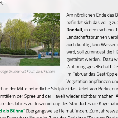
t.
Am nördlichen Ende des B
befindet sich das völlig 
Rondell,
in dem sich ein 1
Landschaftsbrunnen verbir
auch künftig kein Wasser
wird, soll zumindest die Fl
gestaltet werden. Dazu wi
Wohnungsgesellschaft D
lige Brunnen ist kaum zu erkennen.
im Februar das Gestrüpp e
Vegetation anpflanzen und
ch in der Mitte befindliche Skulptur (das Relief von Berlin, 
omtälern der Spree und der Havel) wieder sichtbar machen.
ufe des Jahres zur Inszenierung des Standortes die Kugelbah
d als Bühne
“
übergangsweise Heimat finden. Zum Jahreswec