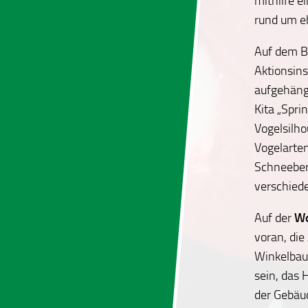
mithilfe e
rund um e
Auf dem Bo
Aktionsin
aufgehäng
Kita „Spri
Vogelsilho
Vogelarten
Schneeber
verschied
Auf der
Wo
voran, die
Winkelbau 
sein, das
der Gebäu