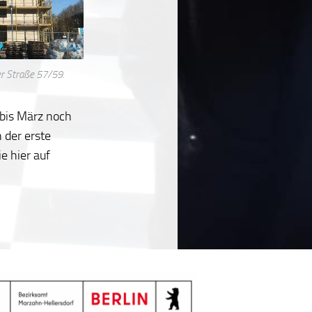
er Straße 57/59.
n bis März noch
 der erste
e hier auf