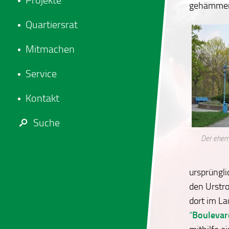
Projekte
gehämmer
Quartiersrat
Mitmachen
Service
Kontakt
Suche
Der ehema
ursprüngli
den Urstr
dort im La
“
Boulevar