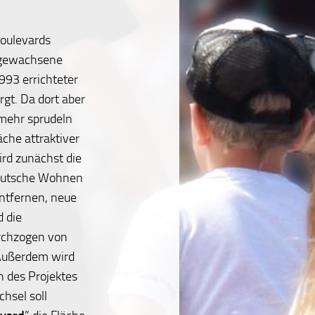
oulevards
zugewachsene
993 errichteter
gt. Da dort aber
 mehr sprudeln
äche attraktiver
rd zunächst die
eutsche Wohnen
ntfernen, neue
 die
durchzogen von
 Außerdem wird
n des Projektes
hsel soll