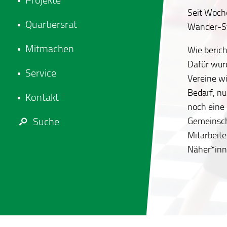
Projekte
Seit Woche
Quartiersrat
Wander-St
Mitmachen
Wie berich
Dafür wur
Service
Vereine wi
Bedarf, nu
Kontakt
noch eine
Gemeinsch
Suche
Mitarbeite
Näher*inne