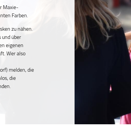
er Maxie-
nten Farben.
asken zu nähen.
 und über
den eigenen
ft. Wer also
rf) melden, die
los, die
nden.