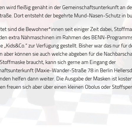
n wird fleißig genäht in der Gemeinschaftsunterkunft an d
raße. Dort entsteht der begehrte Mund-Nasen-Schutz in bu
tet sind die Bewohner*innen seit einiger Zeit dabei, Stoffm
den extra Nähmaschinen im Rahmen des BENN-Programms
e „Kids&Co.“ zur Verfügung gestellt. Bisher war das nur für 
n aber können sie auch welche abgeben für die Nachbarscha
 Stoffmaske braucht, kann sich gerne am Eingang der
aftsunterkunft (Maxie-Wander-Straße 78 in Berlin Hellersdo
nden helfen dann weiter. Die Ausgabe der Masken ist kosten
n freuen sich aber über einen kleinen Obolus oder Stoffspe