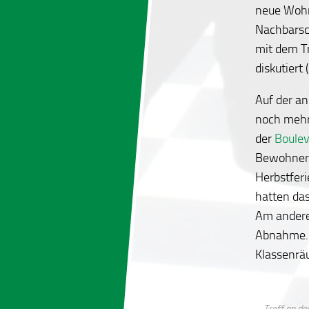
neue Wohn
Nachbarsch
mit dem T
diskutiert
Auf der an
noch mehr
der
Boulev
Bewohner*i
Herbstferi
hatten da
Am andere
Abnahme. 
Klassenrä
Treff an der