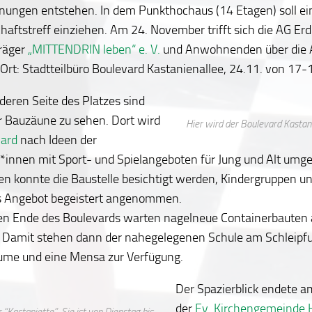
ungen entstehen. In dem Punkthochaus (14 Etagen) soll ei
aftstreff einziehen. Am 24. November trifft sich die AG Erd
räger
„MITTENDRIN leben“ e. V.
und Anwohnenden über die 
 (Ort: Stadtteilbüro Boulevard Kastanienallee, 24.11. von 17-
deren Seite des Platzes sind
 Bauzäune zu sehen. Dort wird
Hier wird der Boulevard Kastan
ard
nach Ideen der
nnen mit Sport- und Spielangeboten für Jung und Alt umges
en konnte die Baustelle besichtigt werden, Kindergruppen u
s Angebot begeistert angenommen.
n Ende des Boulevards warten nagelneue Containerbauten a
Damit stehen dann der nahegelegenen Schule am Schleipf
ume und eine Mensa zur Verfügung.
Der Spazierblick endete
der
Ev. Kirchengemeinde H
 “Kastaniette”. Sie ist von Dienstag bis