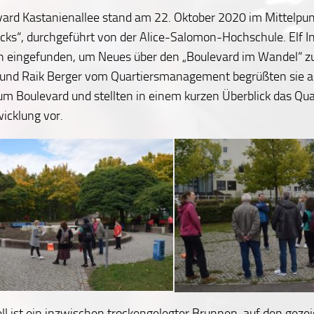
vard Kastanienallee stand am 22. Oktober 2020 im Mittelpun
icks“, durchgeführt von der Alice-Salomon-Hochschule. Elf In
ch eingefunden, um Neues über den „Boulevard im Wandel“ zu
 und Raik Berger vom Quartiersmanagement begrüßten sie 
m Boulevard und stellten in einem kurzen Überblick das Qua
icklung vor.
Quartiersmanagerin Lisa Weiß (li.) stellt das Quartier und einige Projekte vor.
l ist ein inzwischen trockengelegter Brunnen, auf den gezei