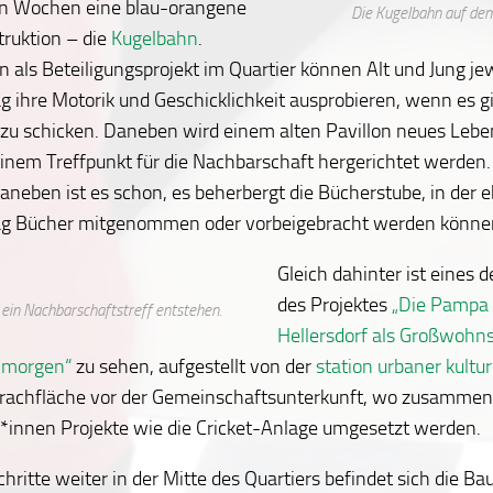
gen Wochen eine blau-orangene
Die Kugelbahn auf de
ruktion – die
Kugelbahn
.
 als Beteiligungsprojekt im Quartier können Alt und Jung je
 ihre Motorik und Geschicklichkeit ausprobieren, wenn es gil
 zu schicken. Daneben wird einem alten Pavillon neues Lebe
 einem Treffpunkt für die Nachbarschaft hergerichtet werden
 daneben ist es schon, es beherbergt die Bücherstube, in der e
g Bücher mitgenommen oder vorbeigebracht werden könne
Gleich dahinter ist eines 
des Projektes
„Die Pampa 
l ein Nachbarschaftstreff entstehen.
Hellersdorf als Großwohns
 morgen“
zu sehen, aufgestellt von der
station urbaner kultu
Brachfläche vor der Gemeinschaftsunterkunft, wo zusammen
innen Projekte wie die Cricket-Anlage umgesetzt werden.
chritte weiter in der Mitte des Quartiers befindet sich die Bau