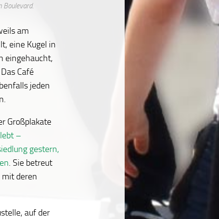
m Boulevard.
weils am
t, eine Kugel in
n eingehaucht,
. Das Café
benfalls jeden
n.
der Großplakate
lebt –
iedlung gestern,
ren
. Sie betreut
 mit deren
stelle, auf der