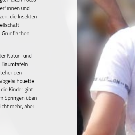
er*innen und
zen, die Insekten
ellschaft
n Grünflächen
der Natur- und
. Baumtafeln
 stehenden
Vogelsilhouette
die Kinder gibt
 im Springen üben
icht mehr, aber