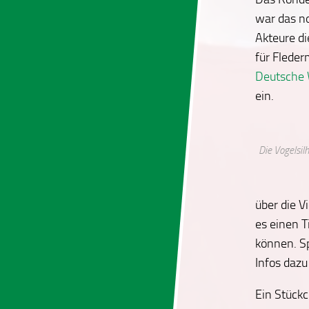
war das n
Akteure di
für Flede
Deutsche
ein.
Die Vogelsil
über die V
es einen T
können. S
Infos dazu
Ein Stück