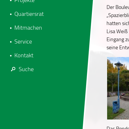
Projekte
Der Boule
Quartiersrat
„Spazierbl
hatten si
Mitmachen
Lisa Weiß
Eingang zu
Service
seine Entw
Kontakt
Suche
Das Rondel