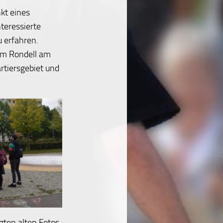
kt eines
teressierte
 erfahren.
am Rondell am
rtiersgebiet und
Parkmanager Uwe Barthel (3.v.l.) spricht über die Arbeit des Parkmanagements im Regine-Hildebrandt-Park gleich neben dem Eingang zum Boulevard.
gten alten Fotos