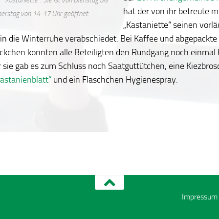
hat der von ihr betreute m
erstag von 14-17 Uhr geöffnet.
„Kastaniette“ seinen vorlä
h in die Winterruhe verabschiedet. Bei Kaffee und abgepackte
ckchen konnten alle Beteiligten den Rundgang noch einmal
r sie gab es zum Schluss noch Saatguttütchen, eine Kiezbros
astanienblatt“
und ein Fläschchen Hygienespray.
.
Impressum