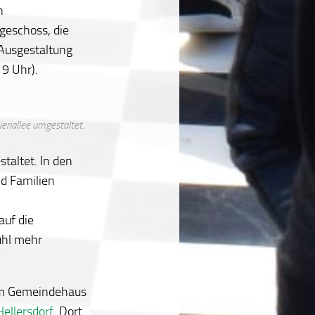
n
geschoss, die
Ausgestaltung
19 Uhr).
ienallee umgestaltet.
taltet. In den
nd Familien
uf die
uhl mehr
 am Gemeindehaus
ellersdorf
. Dort