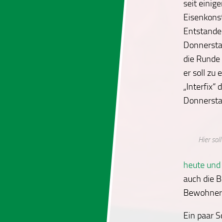
seit eini
Eisenkonst
Entstanden
Donnerstag
die Runde
er soll zu
„Interfix“
Donnersta
Hier sol
heute und
auch die 
Bewohner*
Ein paar S