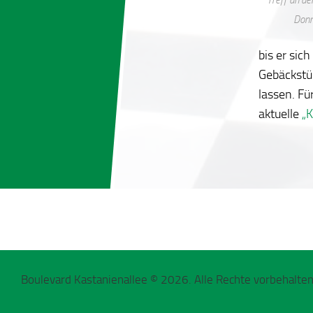
Donn
bis er sic
Gebäckstü
lassen. Fü
aktuelle
„K
Boulevard Kastanienallee © 2026. Alle Rechte vorbehalten