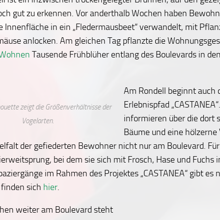
och gut zu erkennen. Vor anderthalb Wochen haben Bewohn
e Innenfläche in ein „Fledermausbeet“ verwandelt, mit Pflan
rmäuse anlocken. Am gleichen Tag pflanzte die Wohnungsges
 Wohnen
Tausende Frühblüher entlang des Boulevards in de
Am Rondell beginnt auch 
Erlebnispfad „CASTANEA“
houette zeigt die Größenverhältnisse der
informieren über die dort
Vogelarten.
Bäume und eine hölzerne 
ielfalt der gefiederten Bewohner nicht nur am Boulevard. Für 
ierweitsprung, bei dem sie sich mit Frosch, Hase und Fuchs
paziergänge im Rahmen des Projektes „CASTANEA“ gibt es n
 finden sich
hier
.
chen weiter am Boulevard steht