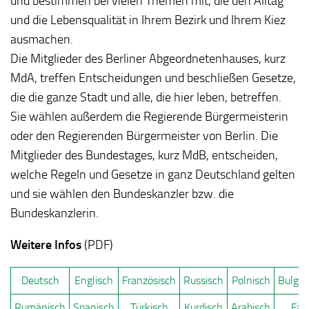
und bestimmen bei vielen Themen mit, die den Alltag
und die Lebensqualität in Ihrem Bezirk und Ihrem Kiez
ausmachen.
Die Mitglieder des Berliner Abgeordnetenhauses, kurz
MdA, treffen Entscheidungen und beschließen Gesetze,
die die ganze Stadt und alle, die hier leben, betreffen.
Sie wählen außerdem die Regierende Bürgermeisterin
oder den Regierenden Bürgermeister von Berlin. Die
Mitglieder des Bundestages, kurz MdB, entscheiden,
welche Regeln und Gesetze in ganz Deutschland gelten
und sie wählen den Bundeskanzler bzw. die
Bundeskanzlerin.
Weitere Infos
(PDF)
Deutsch
Englisch
Französisch
Russisch
Polnisch
Bulgar
Rumänisch
Spanisch
Türkisch
Kurdisch
Arabisch
Fars