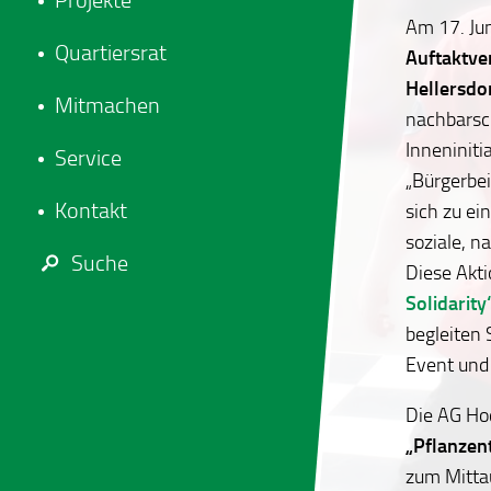
Projekte
Am 17. Jun
Quartiersrat
Auftaktve
Hellersdo
Mitmachen
nachbarsch
Inneniniti
Service
„Bürgerbe
Kontakt
sich zu e
soziale, n
Suche
Diese Akt
Solidarity
begleiten 
Event und 
Die AG Ho
„Pflanzen
zum Mitta