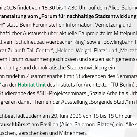
i 2026 findet von 15.30 bis 17.30 Uhr auf dem Alice-Salom
ranstaltung
vom „Forum für nachhaltige Stadtentwicklun
rf“
statt. Beim Forum stehen Information, Vernetzung und
aftlicher Austausch über aktuelle Bauprojekte im Mittelpun
ativen „Schulneubau Auerbacher Ring“ sowie „Bowlingbahn fr5
irat Zukunft Tal-Center“, „Helene-Weigel-Platz“ und „Marz
inem Forum zusammengeschlossen und setzen sich gemeinsa
achhaltige und demokratische Stadtentwicklung ein.
ion findet in Zusammenarbeit mit Studierenden des Semina
“
an der
Habitat Unit
des Instituts für Architektur (TU Berlin) 
Studierende des ASH-Projektseminars „Soziale Arbeit als Ur
greifen damit Themen der Ausstellung „Sorgende Stadt“ im P
chbeet lädt zudem am 29. Juni 2026 von 15 bis 18 Uhr zur
tauschbörse“
am Pavillon (Alice-Salomon-Platz 5) ein.
Alle 
uschen, Verschenken und Mitnehmen.