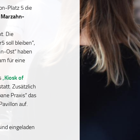
on-Platz 5 die
g Marzahn-
kt.
Die
 soll bleiben“,
ahn-Ost“ haben
m für eine
rs
„
Kiosk of
statt. Zusätzlich
bane Praxis“ das
avillon auf.
sind eingeladen