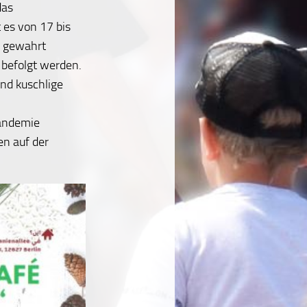
das
 es von 17 bis
d gewahrt
 befolgt werden.
nd kuschlige
Pandemie
en auf der