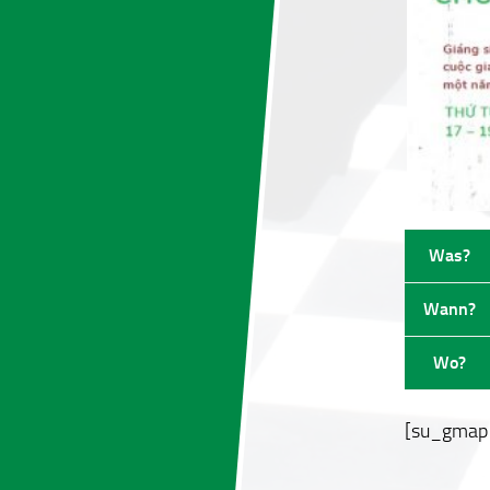
Was?
Wann?
Wo?
[su_gmap a