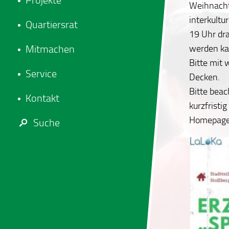
Projekte
Weihnachts
interkultu
Quartiersrat
19 Uhr dra
werden ka
Mitmachen
Bitte mit 
Service
Decken.
Bitte beac
Kontakt
kurzfristi
Homepage 
Suche