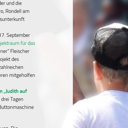
er und die
üro, Rondell am
sunterkunft
17. September
jektraum für das
er“ Fleischer
ojekt des
ahlreichen
eren mitgeholfen
in
„Judith auf
n drei Tagen
 Buttonmaschine