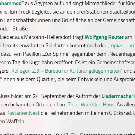
Mohammed“
aus Ägypten auf und singt Mitmachlieder für Kind
lie. Ein Truck begleitet sie an den drei Stationen Stadtteilb
n Landschaftsbrunnen und Grünfläche an der Gemeinschaft
nder-Straße.
 Lieder aus Marzahn-Hellersdorf trägt
Wolfgang Reuter
am 
en bereits erwähnten Spielorten kommt noch der
„mp43 – pro
dazu. Am Pavillon „Zur Spinne“ gegenüber dem „Neuenhagen
esem Tag die Kugelbahn eröffnet. Es ist ein Gemeinschaftspr
ägers
„Kollegen 2,3 – Bureau für Kulturangelegenheiten“
und z
innen aus dem Quartier, die beim Entwickeln und Ausprobi
uss bildet am 24. September der Auftritt der
Liedermacher
 den bekannten Orten und am
Tiele-Winckler-Haus
. An alle
das
KastanienNest
die Teilnehmenden mit einem Glücksrad,
en Waffeln.