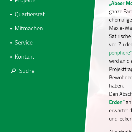
Projekte
„Abeer 
ganze Fami
Quartiersrat
ehemalige
Maxie-Wa
Mitmachen
Satirische
Service
vor. Zu d
periphere“
Kontakt
wird an di
Projekttr
Suche
Bewohner*
haben.
Den Abschl
Erden“
an
erwartet 
und lecker