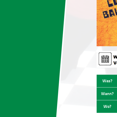
Was?
Wann?
Wo?