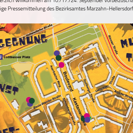
 herzlich willkommen am 10./17./24. September vorbeizusch
ige Pressemitteilung des Bezirksamtes Marzahn-Hellersdorf