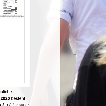
auliche
.2020
besteht
ch § 3 (1) BauGB