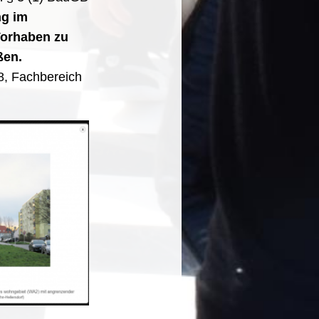
ng im
Vorhaben zu
eßen.
8, Fachbereich