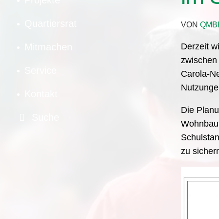
Projekte
Quartiersrat
VON
QMB
Derzeit w
Mitmachen
zwischen 
Service
Carola-Ne
Nutzungen
Kontakt
Die Planu
Suche
Wohnbaufl
Schulstan
zu sicher