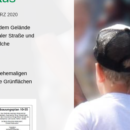
ÄRZ 2020
, dem Gelände
aler Straße und
lche
 ehemaligen
ie Grünflächen