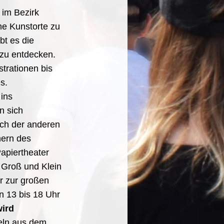
 im Bezirk
he Kunstorte zu
bt es die
 zu entdecken.
strationen bis
s.
 ins
n sich
ach der anderen
nern des
Papiertheater
t Groß und Klein
r zur großen
n 13 bis 18 Uhr
wird
teln aus dem