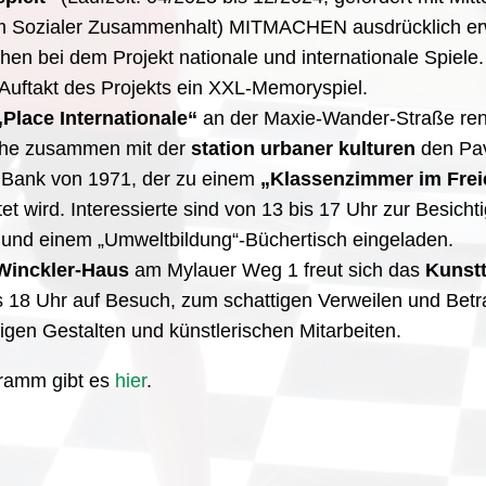
 Sozialer Zusammenhalt) MITMACHEN ausdrücklich er
hen bei dem Projekt nationale und internationale Spiele. 
Auftakt des Projekts ein XXL-Memoryspiel.
„Place Internationale“
an der Maxie-Wander-Straße ren
che zusammen mit der
station urbaner kulturen
den Pav
 Bank von 1971, der zu einem
„Klassenzimmer im Frei
tet wird. Interessierte sind von 13 bis 17 Uhr zur Besicht
 und einem „Umweltbildung“-Büchertisch eingeladen.
-Winckler-Haus
am Mylauer Weg 1 freut sich das
Kunstt
s 18 Uhr auf Besuch, zum schattigen Verweilen und Bet
gen Gestalten und künstlerischen Mitarbeiten.
ramm gibt es
hier
.