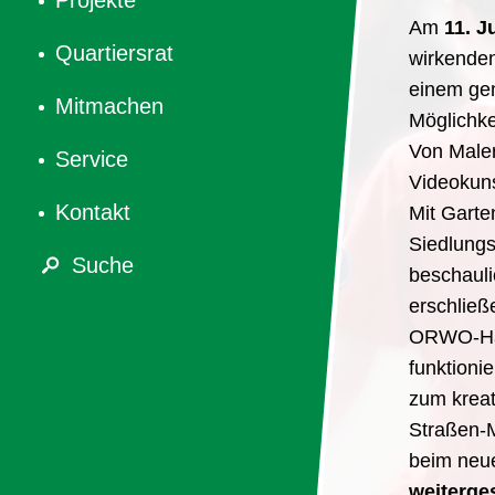
Projekte
Am
11. J
Quartiersrat
wirkenden
einem gem
Mitmachen
Möglichke
Von Malere
Service
Videokuns
Kontakt
Mit Garte
Siedlungs
Suche
beschauli
erschließ
ORWO-Haus
funktioni
zum kreat
Straßen-M
beim neu
weiterge