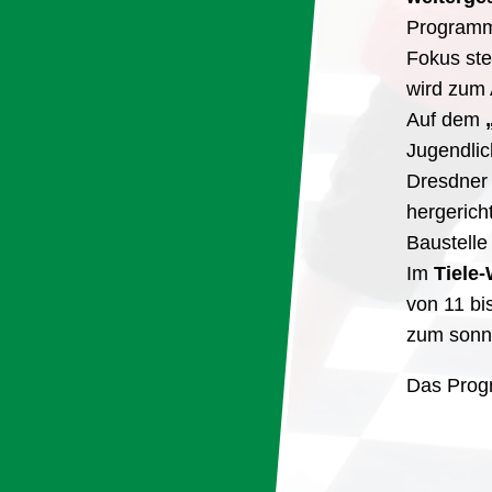
Programm
Fokus ste
wird zum 
Auf dem
Jugendli
Dresdner
hergerich
Baustelle
Im
Tiele
von 11 bi
zum sonni
Das Prog