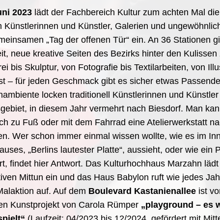
uni 2023
lädt der Fachbereich Kultur zum achten Mal die
 Künstlerinnen und Künstler, Galerien und ungewöhnlic
einsamen „Tag der offenen Tür“ ein. An 36 Stationen gi
it, neue kreative Seiten des Bezirks hinter den Kulissen
i bis Skulptur, von Fotografie bis Textilarbeiten, von Illu
t – für jeden Geschmack gibt es sicher etwas Passende
nambiente locken traditionell Künstlerinnen und Künstler
gebiet, in diesem Jahr vermehrt nach Biesdorf. Man kan
ch zu Fuß oder mit dem Fahrrad eine Atelierwerkstatt n
en. Wer schon immer einmal wissen wollte, wie es im In
es, „Berlins lautester Platte“, aussieht, oder wie ein 
ert, findet hier Antwort. Das Kulturhochhaus Marzahn läd
iven Mittun ein und das Haus Babylon ruft wie jedes Jah
alaktion auf. Auf dem
Boulevard Kastanienallee
ist vo
en Kunstprojekt von Carola Rümper
„playground – es 
spielt“
(Laufzeit: 04/2023 bis 12/2024, gefördert mit Mit