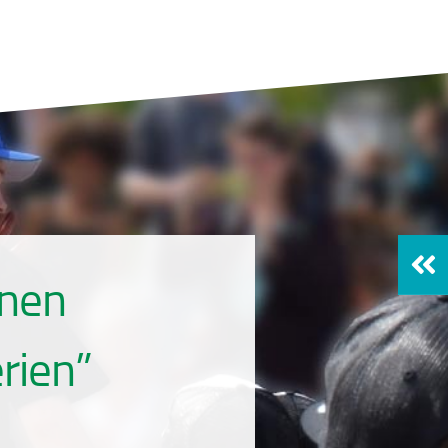
enen
rien”