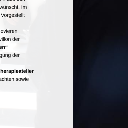
wünscht. Im
Vorgestellt
ovieren
illon der
en“
igung der
herapieatelier
rachten sowie