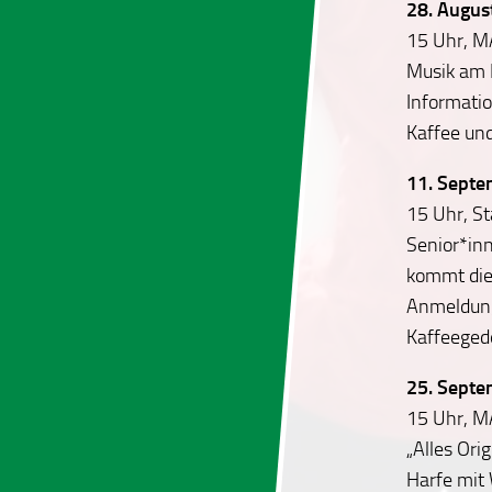
28. Augus
15 Uhr, M
Musik am
Informati
Kaffee un
11. Sept
15 Uhr, St
Senior*in
kommt die
Anmeldung
Kaffeeged
25. Sept
15 Uhr, M
„Alles Ori
Harfe mit