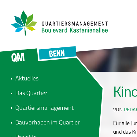
Aktuelles
Kin
Das Quartier
Quartiersmanagement
VON
REDA
Bauvorhaben im Quartier
Für alle J
und das K