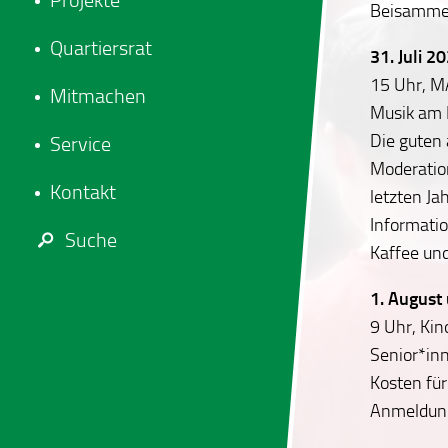
Projekte
Beisamme
Quartiersrat
31. Juli 2
15 Uhr, M
Mitmachen
Musik am 
Die guten 
Service
Moderation
Kontakt
letzten Ja
Informati
Suche
Kaffee un
1. August
9 Uhr, Kin
Senior*inn
Kosten für
Anmeldung