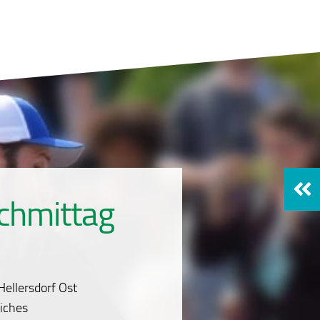
chmittag
Hellersdorf Ost
iches