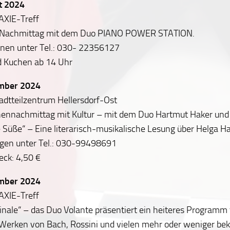
t 2024
AXIE-Treff
 Nachmittag mit dem Duo PIANO POWER STATION.
onen unter Tel.: 030- 22356127
d Kuchen ab 14 Uhr
ember 2024
adtteilzentrum Hellersdorf-Ost
nennachmittag mit Kultur – mit dem Duo Hartmut Haker und 
 Süße“ – Eine literarisch-musikalische Lesung über Helga
en unter Tel.: 030-99498691
eck: 4,50 €
ember 2024
AXIE-Treff
ginale“ – das Duo Volante präsentiert ein heiteres Programm 
 Werken von Bach, Rossini und vielen mehr oder weniger be