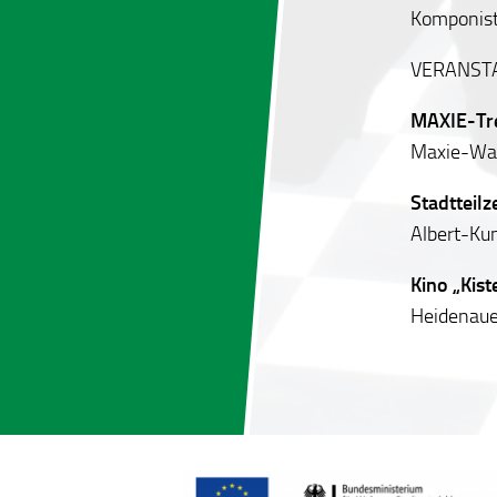
Komponist
VERANST
MAXIE-Tre
Maxie-Wan
Stadtteil
Albert-Kun
Kino „Kist
Heidenaue