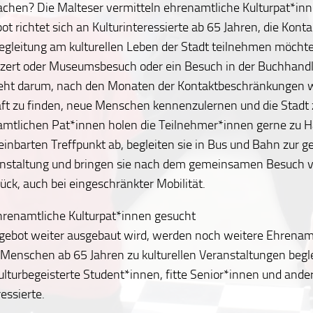
achen? Die Malteser vermitteln ehrenamtliche Kulturpat*inn
t richtet sich an Kulturinteressierte ab 65 Jahren, die Kont
egleitung am kulturellen Leben der Stadt teilnehmen möchte
nzert oder Museumsbesuch oder ein Besuch in der Buchhand
geht darum, nach den Monaten der Kontaktbeschränkungen 
aft zu finden, neue Menschen kennenzulernen und die Stadt 
amtlichen Pat*innen holen die Teilnehmer*innen gerne zu H
inbarten Treffpunkt ab, begleiten sie in Bus und Bahn zur
anstaltung und bringen sie nach dem gemeinsamen Besuch vo
ück, auch bei eingeschränkter Mobilität.
hrenamtliche Kulturpat*innen gesucht
gebot weiter ausgebaut wird, werden noch weitere Ehrenam
e Menschen ab 65 Jahren zu kulturellen Veranstaltungen beg
ulturbegeisterte Student*innen, fitte Senior*innen und ande
ressierte.