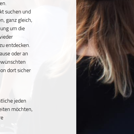
en.
akt suchen und
n, ganz gleich,
lung um die
wieder
zu entdecken.
ause oder an
 gewünschten
n dort sicher
tliche jeden
leiten möchten,
re