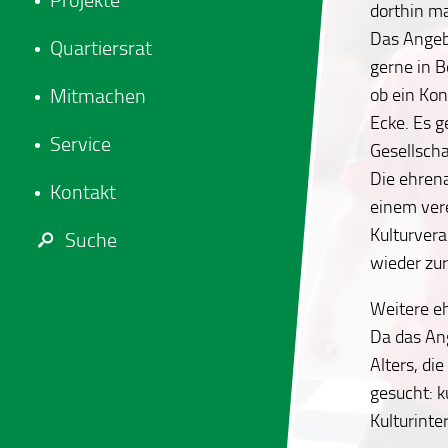
Projekte
dorthin m
Das Angebo
Quartiersrat
gerne in B
ob ein Ko
Mitmachen
Ecke. Es 
Service
Gesellsch
Die ehren
Kontakt
einem vere
Kulturver
Suche
wieder zur
Weitere e
Da das An
Alters, di
gesucht: k
Kulturinte