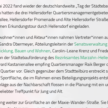
i 2022 fand wieder der deutschlandweite „Tag der Städteba
u hatten die drei Hellersdorfer Quartiersmanagementgebiet
llee, Hellersdorfer Promenade und Alte Hellersdorfer Straße
en Erkundungstour durch Hellersdorf eingeladen.
ohner*innen und Akteur*innen nahmen Vertreter*innen au
Sandra Obermeyer, Abteilungsleiterin der
Senatsverwaltung 
icklung, Bauen und Wohnen
, Carolin-Leane Krenz und Friede
on der Städtebauförderung des
Bezirksamtes Marzahn-Helle
ard Kastanienallee empfing Quartiersmanager Raik Berger d
s Quartier vor. Gleich gegenüber dem Stadtteilbüro erstreckt 
 Sportfläche, die im Rahmen eines Beteiligungsprojekts entst
läge aus der Nachbarschaft flossen in die Planung mit ein un
eliebter Treffpunkt für Jung und Alt.
ing weiter zur Grünfläche an der Maxie-Wander-Straße. Sie b