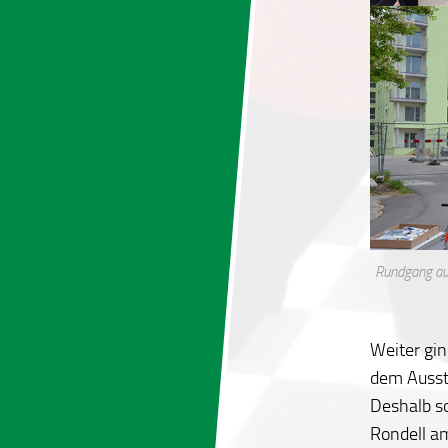
Rundgang au
Weiter gin
dem Ausst
Deshalb so
Rondell a