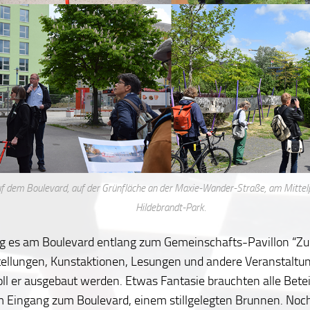
f dem Boulevard, auf der Grünfläche an der Maxie-Wander-Straße, am Mittel
Hildebrandt-Park.
g es am Boulevard entlang zum Gemeinschafts-Pavillon “Zur
ellungen, Kunstaktionen, Lesungen und andere Veranstaltun
ll er ausgebaut werden. Etwas Fantasie brauchten alle Bete
m Eingang zum Boulevard, einem stillgelegten Brunnen. Noch