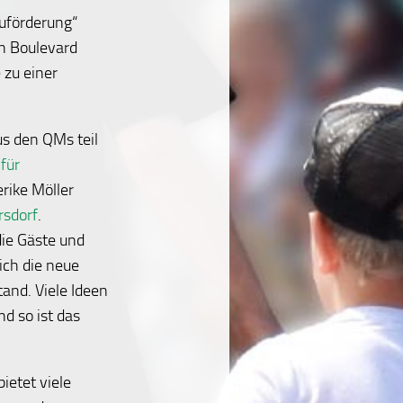
uförderung“
en Boulevard
 zu einer
s den QMs teil
für
rike Möller
rsdorf
.
ie Gäste und
sich die neue
and. Viele Ideen
d so ist das
ietet viele