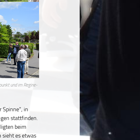
punkt und im Regine-
 Spinne”, in
gen stattfinden.
iligten beim
 sieht es etwas