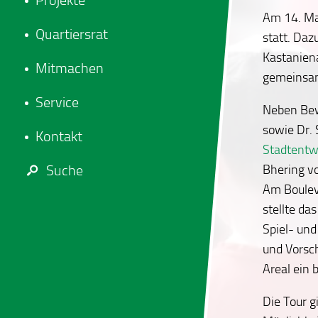
Projekte
Am 14. Ma
Quartiersrat
statt. Daz
Kastaniena
Mitmachen
gemeinsam
Service
Neben Bew
sowie Dr. 
Kontakt
Stadtentw
Bhering v
Suche
Am Boulev
stellte da
Spiel- und
und Vorsch
Areal ein b
Die Tour g