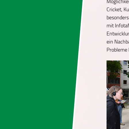
Möglichkei
Cricket, 
besonders 
mit Infota
Entwicklu
ein Nachba
Probleme b